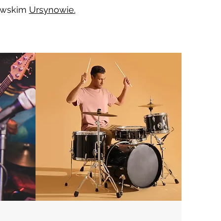
awskim
Ursynowie.