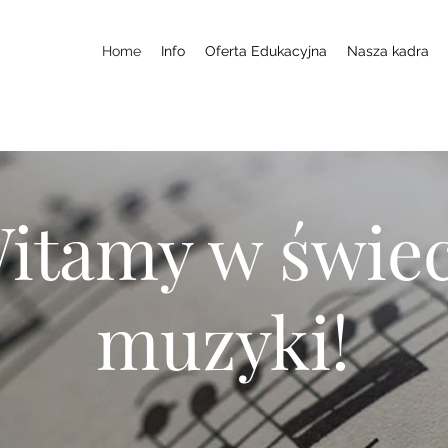
Home
Info
Oferta Edukacyjna
Nasza kadra
itamy w świec
muzyki!