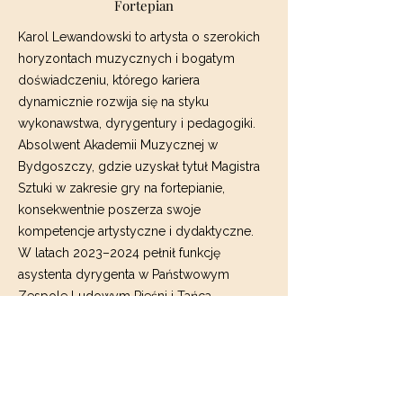
Fortepian
Karol Lewandowski to artysta o szerokich
horyzontach muzycznych i bogatym
doświadczeniu, którego kariera
dynamicznie rozwija się na styku
wykonawstwa, dyrygentury i pedagogiki.
Absolwent Akademii Muzycznej w
Bydgoszczy, gdzie uzyskał tytuł Magistra
Sztuki w zakresie gry na fortepianie,
konsekwentnie poszerza swoje
kompetencje artystyczne i dydaktyczne.
W latach 2023–2024 pełnił funkcję
asystenta dyrygenta w Państwowym
Zespole Ludowym Pieśni i Tańca
„Mazowsze”.
Nieodłączną częścią jego działalności jest
edukacja muzyczna.