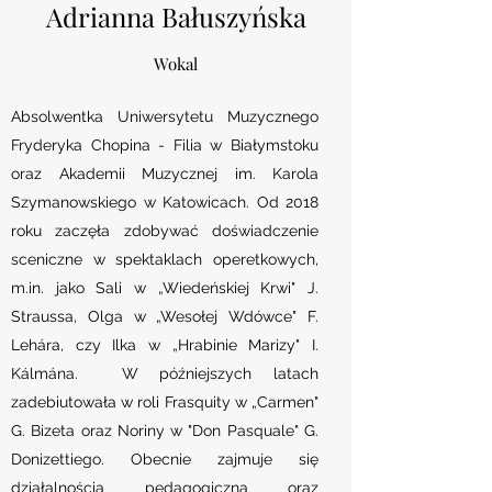
Adrianna Bałuszyńska
Wokal
Absolwentka Uniwersytetu Muzycznego
Fryderyka Chopina - Filia w Białymstoku
oraz Akademii Muzycznej im. Karola
Szymanowskiego w Katowicach. Od 2018
roku zaczęła zdobywać doświadczenie
sceniczne w spektaklach operetkowych,
m.in. jako Sali w „Wiedeńskiej Krwi" J.
Straussa, Olga w „Wesołej Wdówce" F.
Lehára, czy Ilka w „Hrabinie Marizy" I.
Kálmána. W późniejszych latach
zadebiutowała w roli Frasquity w „Carmen"
G. Bizeta oraz Noriny w "Don Pasquale" G.
Donizettiego. Obecnie zajmuje się
działalnością pedagogiczną oraz