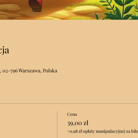
cja
, 02-796 Warszawa, Polska
Cena
39,00 zł
+0,98 zł opłaty manipulacyjnej za bile