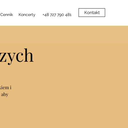
Kontakt
Cennik
Koncerty
+48 727 790 481
szych
kiem i
 aby