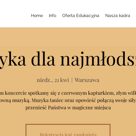
Home
Info
Oferta Edukacyjna
Nasza kadra
yka dla najmłod
niedz., 21 kwi
  |  
Warszawa
m koncercie spotkamy się z czerwonym kapturkiem, złym wil
owną muzyką. Muzyka taniec oraz opowieść połączą swoje siły
przenieść Państwa w magiczne miejsca
Rejestracja jest zamknięta