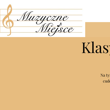
Klas
Na ty
cud