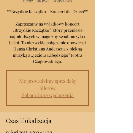
niedz., 06 kwi
  |  
Warszawa
**Brzydkie Kaczątko – Koncert dla Dzieci**
Zapraszamy na wyjątkowy koncert
„Brzydkie Kaczątko”, który przeniesie
najmłodszych w magiczny świat muzyki i
baśni. To niezwykłe połączenie opowieści
Hansa Christiana Andersena z piękną
muzyką z „Jeziora Łabędziego” Piotra
Czajkowskiego.
Nie prowadzimy sprzedaży
biletów
Zobacz inne wydarzenia
Czas i lokalizacja
06 kwi 2025, 14:00 – 14:30