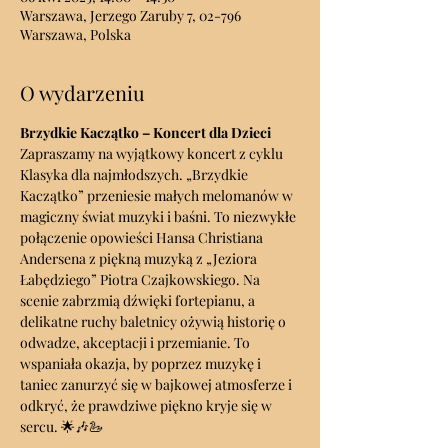
Warszawa, Jerzego Zaruby 7, 02-796
Warszawa, Polska
O wydarzeniu
Brzydkie Kaczątko – Koncert dla Dzieci
Zapraszamy na wyjątkowy koncert z cyklu 
Klasyka dla najmłodszych. „Brzydkie 
Kaczątko” przeniesie małych melomanów w 
magiczny świat muzyki i baśni. To niezwykłe 
połączenie opowieści Hansa Christiana 
Andersena z piękną muzyką z „Jeziora 
Łabędziego” Piotra Czajkowskiego. Na 
scenie zabrzmią dźwięki fortepianu, a 
delikatne ruchy baletnicy ożywią historię o 
odwadze, akceptacji i przemianie. To 
wspaniała okazja, by poprzez muzykę i 
taniec zanurzyć się w bajkowej atmosferze i 
odkryć, że prawdziwe piękno kryje się w 
sercu. 🌟🎶🦢