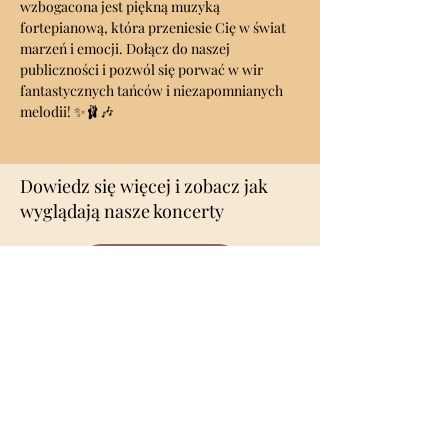
wzbogacona jest piękną muzyką 
fortepianową, która przeniesie Cię w świat 
marzeń i emocji. Dołącz do naszej 
publiczności i pozwól się porwać w wir 
fantastycznych tańców i niezapomnianych 
melodii! ✨🩰🎶 
Dowiedz się więcej i zobacz jak
wyglądają nasze koncerty
Koncerty