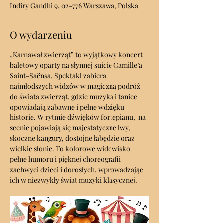
Indiry Gandhi 9, 02-776 Warszawa, Polska
O wydarzeniu
„Karnawał zwierząt” to wyjątkowy koncert 
baletowy oparty na słynnej suicie Camille’a 
Saint-Saënsa. Spektakl zabiera 
najmłodszych widzów w magiczną podróż 
do świata zwierząt, gdzie muzyka i taniec 
opowiadają zabawne i pełne wdzięku 
historie. W rytmie dźwięków fortepianu,  na 
scenie pojawiają się majestatyczne lwy, 
skoczne kangury, dostojne łabędzie oraz 
wielkie słonie. To kolorowe widowisko 
pełne humoru i pięknej choreografii 
zachwyci dzieci i dorosłych, wprowadzając 
ich w niezwykły świat muzyki klasycznej.